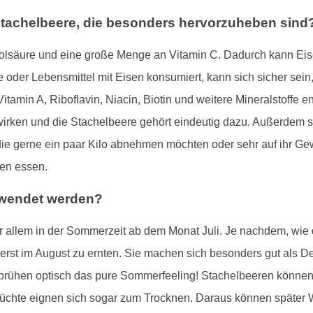
Stachelbeere, die besonders hervorzuheben sind
Folsäure und eine große Menge an Vitamin C. Dadurch kann E
 oder Lebensmittel mit Eisen konsumiert, kann sich sicher sein
amin A, Riboflavin, Niacin, Biotin und weitere Mineralstoffe en
swirken und die Stachelbeere gehört eindeutig dazu. Außerdem 
ie gerne ein paar Kilo abnehmen möchten oder sehr auf ihr Ge
en essen.
rwendet werden?
 allem in der Sommerzeit ab dem Monat Juli. Je nachdem, wie d
erst im August zu ernten. Sie machen sich besonders gut als D
rühen optisch das pure Sommerfeeling! Stachelbeeren können
 Früchte eignen sich sogar zum Trocknen. Daraus können späte